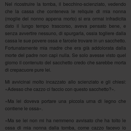
Nel ricostruire la tomba, il becchino-scienziato, vedendo
che la cassa che conteneva le reliquie di mia nonna
(moglie del nonno appena morto) si era ormai infradicita
dato il lungo tempo trascorso, aveva pensato bene, e
senza avvertire nessuno, di spurgarla, ossia togliere dalla
cassa le sue povere ossa e farcele trovare in un sacchetto.
Fortunatamente mia madre che era già addolorata dalla
morte del padre non capì nulla. Se solo avesse visto quel
giomo il contenuto del sacchetto credo che sarebbe morta
di crepacuore pure lei.
Mi avvicinai molto incazzato allo scienziato e gli chiesi:
«Adesso che cazzo ci faccio con questo sacchetto?».
«Ma lei doveva portare una piccola urna di legno che
contiene le ossa».
«Ma se lei non mi ha nemmeno avvisato che ha tolto le
ossa di mia nonna dalla tomba, come cazzo facevo io