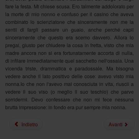
fare la festa. Mi chiese scusa. Ero talmente addolorato per
la morte di mio nonno e confuso per il casino che aveva
combinato lo scienziatone che sinceramente non me la
sentii di fargli passare un guaio, anche perché capii
sinceramente che questo era scemo davvero. Allora lo
pregai, giusto per chiudere la cosa in fretta, visto che mia
madre ancora non si era fortunatamente accorta di nulla,
di infilare immediatamente quel sacchetto nell'ossaia. Una
vicenda triste, drammatica e paradossale. Ma bisogna
vedere anche il lato positivo delle cose: avevo visto mia
nonna.Io che non l'avevo mai conosciuta in vita, riuscii a
vedere il suo viso (o meglio il suo teschio) che parve
sorridermi. Devo confessare che non mi fece nessuna
brutta impressione: in fondo era pur sempre mia nonna.
Indietro
Avanti