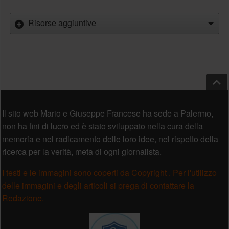
Risorse aggiuntive
Salt
Piè di pagina
Il sito web Mario e Giuseppe Francese ha sede a Palermo,
non ha fini di lucro ed è stato sviluppato nella cura della
memoria e nel radicamento delle loro idee, nel rispetto della
ricerca per la verità, meta di ogni giornalista.
I testi e le immagini sono coperti da Copyright . Per l'utilizzo
delle immagini e degli articoli si prega di contattare la
Redazione.