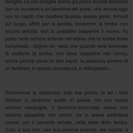
famiglia. La mia famiglia aveva già preso accordi telefonici
con un muratore o un becchino del posto, che ancora oggi
non ho capito che mestiere facesse questo genio. Arrivati
sul luogo, afflitti per la perdita, trovammo la tomba non
ancora definita: non fu possibile seppellire il nonno. Fu
posto nella camera ardente nell'attesa che la tomba fosse
completata. «Signor lei, veda che quando avrà terminato
di costruire la tomba, non deve seppellire mio nonno,
anche perché come lei ben saprà, la presenza almeno di
un familiare, in questa circostanza, è obbligatoria».
Ricevemmo la telefonata: tutto era pronto. Io ed i miei
familiari ci recammo subito in paese, ma con nostra
enorme meraviglia, il becchino-scienziato aveva non
soltanto seppellito mio nonno, ma lo aveva addirittura
murato con il cemento armato, nella base della tomba.
Così, a suo dire, con sua enorme scienza, era riuscito a