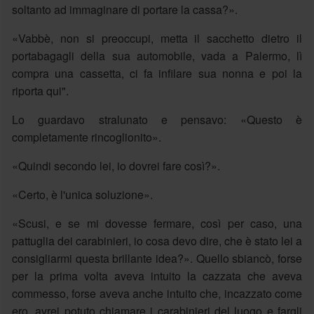
soltanto ad immaginare di portare la cassa?».
«Vabbè, non si preoccupi, metta il sacchetto dietro il
portabagagli della sua automobile, vada a Palermo, lì
compra una cassetta, ci fa infilare sua nonna e poi la
riporta qui".
Lo guardavo stralunato e pensavo: «Questo è
completamente rincoglionito».
«Quindi secondo lei, io dovrei fare così?».
«Certo, è l'unica soluzione».
«Scusi, e se mi dovesse fermare, così per caso, una
pattuglia dei carabinieri, io cosa devo dire, che è stato lei a
consigliarmi questa brillante idea?». Quello sbiancò, forse
per la prima volta aveva intuito la cazzata che aveva
commesso, forse aveva anche intuito che, incazzato come
ero, avrei potuto chiamare i carabinieri del luogo e fargli