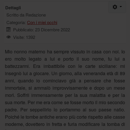
Dettagli
Scritto da
Redazione
Categoria:
Con i miei occhi
Pubblicato: 23 Dicembre 2022
Visite: 1392
Mio nonno materno ha sempre vissuto in casa con noi. Io
ero molto legato a lui e porto il suo nome, fu lui a
battezzarmi. Era imbattibile con le carte siciliane: mi
insegnò lui a giocare. Un giorno, alla veneranda età di 89
anni, quando io cominciavo già a pensare che fosse
immortale, si ammalò improvvisamente e dopo un mese
morì. Soffrii immensamente per la sua malattia e per la
sua morte. Per me era come se fosse morto il mio secondo
padre. Per seppellirlo lo portammo al suo paese natìo.
Poiché le tombe antiche erano più corte rispetto alle casse
modeme, dovettero in fretta e furia modificare la tomba di