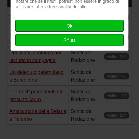
notare che se li rifiuti, potresti non essere in grado di
Titolo
Autore
Visite
utilizzare tutte le funzionalità del sito.
Ieri ha ottenuto la libertà
Scritto da
Visite: 1151
provvisoria
Redazione
Ok
Le carenze del carcere
Scritto da
Visite: 1279
Rifiuta
palermitano
Redazione
Durissima sentenza per
Scritto da
Visite: 1213
un furto in campagna
Redazione
Un detenuto palermitano
Scritto da
Visite: 1195
a Barcellona
Redazione
I “terribili” precedenti del
Scritto da
Visite: 1105
presunto ladro
Redazione
Amara storia della Befana
Scritto da
Visite: 1214
a Palermo
Redazione