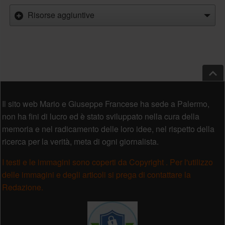
Risorse aggiuntive
Salt
Piè di pagina
Il sito web Mario e Giuseppe Francese ha sede a Palermo,
non ha fini di lucro ed è stato sviluppato nella cura della
memoria e nel radicamento delle loro idee, nel rispetto della
ricerca per la verità, meta di ogni giornalista.
I testi e le immagini sono coperti da Copyright . Per l'utilizzo
delle immagini e degli articoli si prega di contattare la
Redazione.