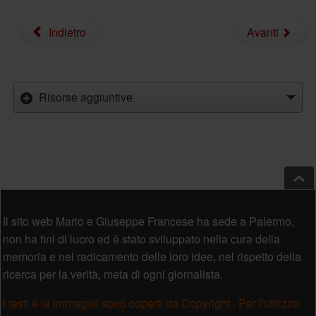
Indietro
Avanti
Risorse aggiuntive
Salt
Piè di pagina
Il sito web Mario e Giuseppe Francese ha sede a Palermo,
non ha fini di lucro ed è stato sviluppato nella cura della
memoria e nel radicamento delle loro idee, nel rispetto della
ricerca per la verità, meta di ogni giornalista.
I testi e le immagini sono coperti da Copyright . Per l'utilizzo