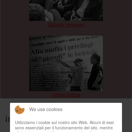
Gallerie Immagini
.
Ultime notizie
We use cookies
intervista Mario Francese 1978
Utilizziamo i cookie sul nostro sito Web. Alcuni di essi
sono essenziali per il funzionamento del sito, mentre