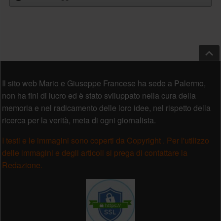
Salt
Piè di pagina
Il sito web Mario e Giuseppe Francese ha sede a Palermo,
non ha fini di lucro ed è stato sviluppato nella cura della
memoria e nel radicamento delle loro idee, nel rispetto della
ricerca per la verità, meta di ogni giornalista.
I testi e le immagini sono coperti da Copyright . Per l'utilizzo
delle immagini e degli articoli si prega di contattare la
Redazione.