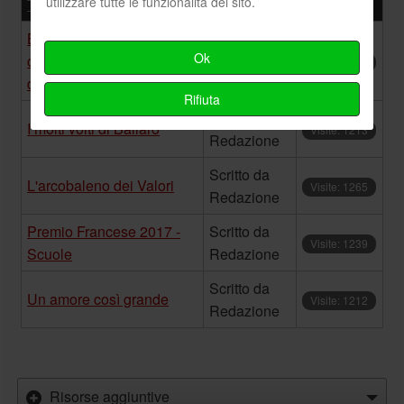
utilizzare tutte le funzionalità del sito.
Titolo
Autore
Visite
Ballarò tra rilancio
Scritto da
Ok
culturale e degrado
Visite: 1168
Redazione
dilagante
Rifiuta
Scritto da
I molti volti di Ballarò
Visite: 1213
Redazione
Scritto da
L'arcobaleno dei Valori
Visite: 1265
Redazione
Premio Francese 2017 -
Scritto da
Visite: 1239
Scuole
Redazione
Scritto da
Un amore così grande
Visite: 1212
Redazione
Risorse aggiuntive