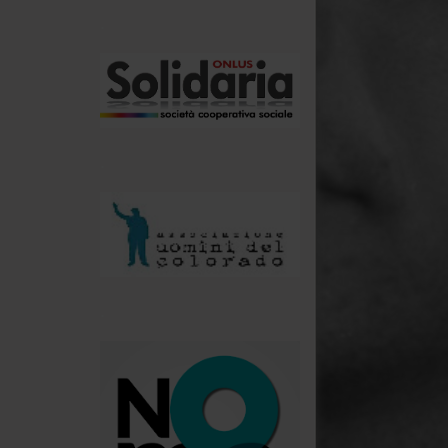
.
.
.