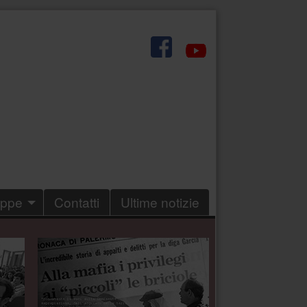
.
eppe
Contatti
Ultime notizie
.