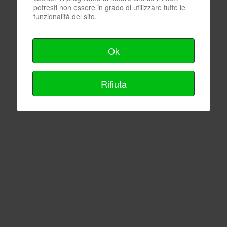
potresti non essere in grado di utilizzare tutte le
funzionalità del sito.
Ok
Rifiuta