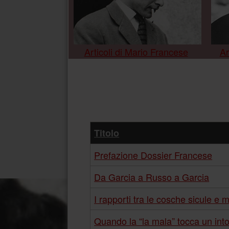
Articoli di Mario Francese
Ar
Titolo
Prefazione Dossier Francese
Da Garcia a Russo a Garcia
I rapporti tra le cosche sicule e 
Quando la “la mala” tocca un int