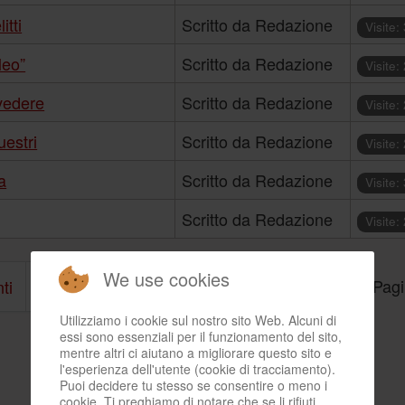
itti
Scritto da Redazione
Visite:
leo”
Scritto da Redazione
Visite:
 vedere
Scritto da Redazione
Visite:
uestri
Scritto da Redazione
Visite:
a
Scritto da Redazione
Visite:
Scritto da Redazione
Visite:
We use cookies
Pagi
ti
Fine
Utilizziamo i cookie sul nostro sito Web. Alcuni di
essi sono essenziali per il funzionamento del sito,
mentre altri ci aiutano a migliorare questo sito e
l'esperienza dell'utente (cookie di tracciamento).
Puoi decidere tu stesso se consentire o meno i
cookie. Ti preghiamo di notare che se li rifiuti,