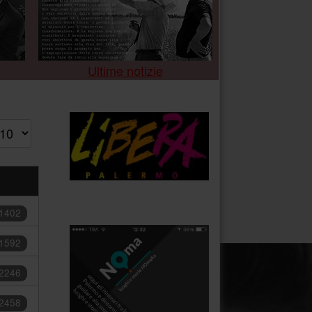
Ultime notizie
.
isualizza n.
.
 1402
 1592
 2246
 2458