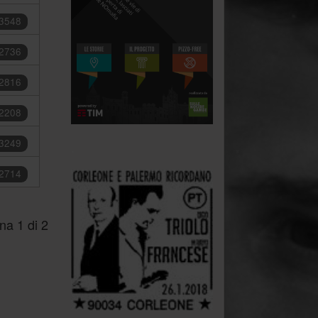
 3548
 2736
 2816
 2208
 3249
.
 2714
na 1 di 2