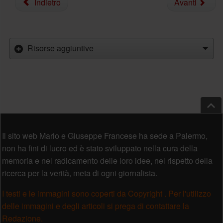
Indietro
Avanti
Risorse aggiuntive
Salt
Piè di pagina
Il sito web Mario e Giuseppe Francese ha sede a Palermo,
non ha fini di lucro ed è stato sviluppato nella cura della
memoria e nel radicamento delle loro idee, nel rispetto della
ricerca per la verità, meta di ogni giornalista.
I testi e le immagini sono coperti da Copyright . Per l'utilizzo
delle immagini e degli articoli si prega di contattare la
Redazione.