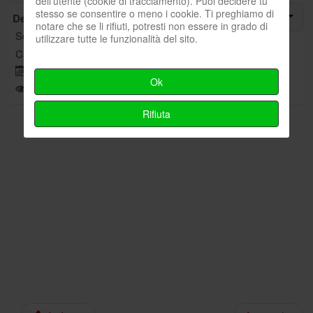
dell'utente (cookie di tracciamento). Puoi decidere tu
stesso se consentire o meno i cookie. Ti preghiamo di
Dettagli
notare che se li rifiuti, potresti non essere in grado di
Scritto da
Redazione
utilizzare tutte le funzionalità del sito.
Categoria:
Video
Pubblicato: 23 Dicembre 2022
Ok
Visite: 2455
Rifiuta