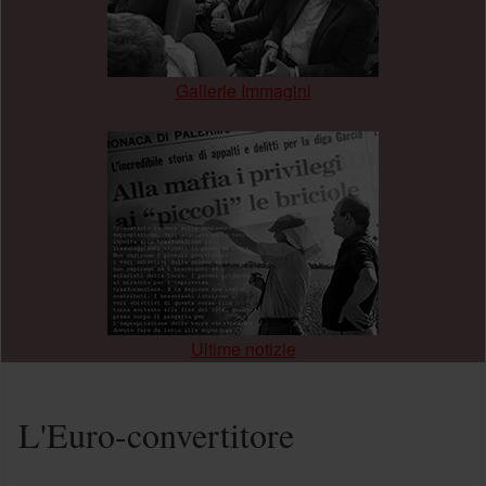
Gallerie Immagini
.
Ultime notizie
L'Euro-convertitore