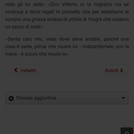
visto gli ho detto: «Don Vittorio, io la ringrazio ma se
continua a farmi regali le prometto che per sdebitarmi le
compro una grossa scatola di pillole di Viagra che costano
un sacco di soldi».
«Senta caro mio, veda dove deve andare, perché una
cosa è certa, prima che muore lui - indicandomelo con la
mano - è sicuro che muoio io».
Indietro
Avanti
Risorse aggiuntive
Salt