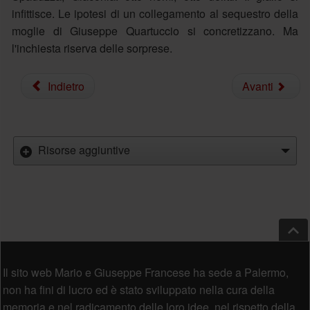
infittisce. Le ipotesi di un collegamento al sequestro della
moglie di Giuseppe Quartuccio si concretizzano. Ma
l'inchiesta riserva delle sorprese.
Indietro
Avanti
Risorse aggiuntive
Salt
Piè di pagina
Il sito web Mario e Giuseppe Francese ha sede a Palermo,
non ha fini di lucro ed è stato sviluppato nella cura della
memoria e nel radicamento delle loro idee, nel rispetto della