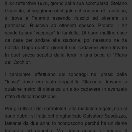
Il 22 settembre 1976, giorno della sua scomparsa, Stefano
Giaconia, al soggiorno obbligato nel comune di Lanciano,
si trova a Palermo essendo riuscito ad ottenere un
permesso. Riusciva ad ottenerli spesso. Proprio il 22
scade la sua "vacanza" in famiglia. Di buon mattino esce
da casa per andare alla stazione, poi nessuno ne ha
notizia. Dopo quattro giorni il suo cadavere viene trovato
in quel sacco sepolto dalla terra in una buca di "Piano
dell'Occhio".
I carabinieri effettuano dei sondaggi nei pressi della
"fossa" dove era stato seppellito Giaconia, trovano a
qualche metro di distanza un altro cadavere in avanzato
stato di decomposizione.
Per gli ufficiali dei carabinieri, alla medicina legale, non ci
sono dubbi: si tratta del pregiudicato Salvatore Spaduzza,
latitante da due anni; lo riconoscono perché ha un dente
fratturato ed annerito. Ma, prima ancora di vedere il