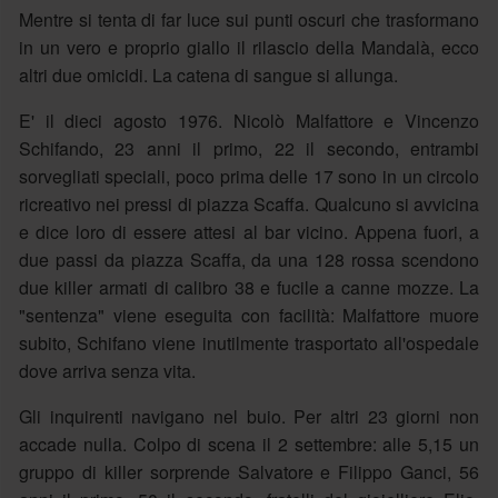
Mentre si tenta di far luce sui punti oscuri che trasformano
in un vero e proprio giallo il rilascio della Mandalà, ecco
altri due omicidi. La catena di sangue si allunga.
E' il dieci agosto 1976. Nicolò Malfattore e Vincenzo
Schifando, 23 anni il primo, 22 il secondo, entrambi
sorvegliati speciali, poco prima delle 17 sono in un circolo
ricreativo nei pressi di piazza Scaffa. Qualcuno si avvicina
e dice loro di essere attesi al bar vicino. Appena fuori, a
due passi da piazza Scaffa, da una 128 rossa scendono
due killer armati di calibro 38 e fucile a canne mozze. La
"sentenza" viene eseguita con facilità: Malfattore muore
subito, Schifano viene inutilmente trasportato all'ospedale
dove arriva senza vita.
Gli inquirenti navigano nel buio. Per altri 23 giorni non
accade nulla. Colpo di scena il 2 settembre: alle 5,15 un
gruppo di killer sorprende Salvatore e Filippo Ganci, 56