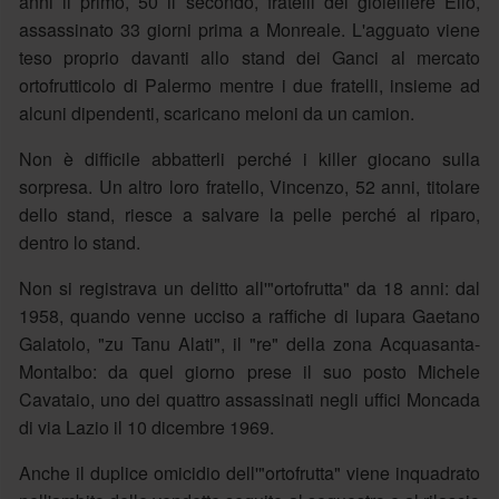
anni il primo, 50 il secondo, fratelli del gioielliere Elio,
assassinato 33 giorni prima a Monreale. L'agguato viene
teso proprio davanti allo stand dei Ganci al mercato
ortofrutticolo di Palermo mentre i due fratelli, insieme ad
alcuni dipendenti, scaricano meloni da un camion.
Non è difficile abbatterli perché i killer giocano sulla
sorpresa. Un altro loro fratello, Vincenzo, 52 anni, titolare
dello stand, riesce a salvare la pelle perché al riparo,
dentro lo stand.
Non si registrava un delitto all'"ortofrutta" da 18 anni: dal
1958, quando venne ucciso a raffiche di lupara Gaetano
Galatolo, "zu Tanu Alati", il "re" della zona Acquasanta-
Montalbo: da quel giorno prese il suo posto Michele
Cavataio, uno dei quattro assassinati negli uffici Moncada
di via Lazio il 10 dicembre 1969.
Anche il duplice omicidio dell'"ortofrutta" viene inquadrato