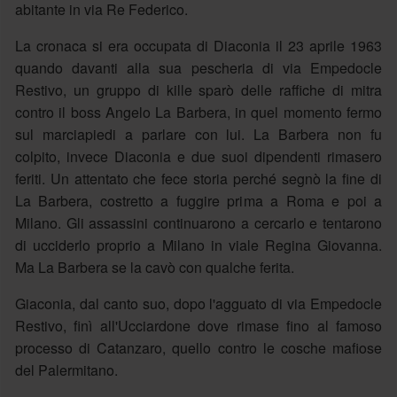
abitante in via Re Federico.
La cronaca si era occupata di Diaconia il 23 aprile 1963
quando davanti alla sua pescheria di via Empedocle
Restivo, un gruppo di kille sparò delle raffiche di mitra
contro il boss Angelo La Barbera, in quel momento fermo
sul marciapiedi a parlare con lui. La Barbera non fu
colpito, invece Diaconia e due suoi dipendenti rimasero
feriti. Un attentato che fece storia perché segnò la fine di
La Barbera, costretto a fuggire prima a Roma e poi a
Milano. Gli assassini continuarono a cercarlo e tentarono
di ucciderlo proprio a Milano in viale Regina Giovanna.
Ma La Barbera se la cavò con qualche ferita.
Giaconia, dal canto suo, dopo l'agguato di via Empedocle
Restivo, finì all'Ucciardone dove rimase fino al famoso
processo di Catanzaro, quello contro le cosche mafiose
del Palermitano.