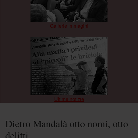
Gallerie Immagini
.
Ultime notizie
Dietro Mandalà otto nomi, otto
delitti