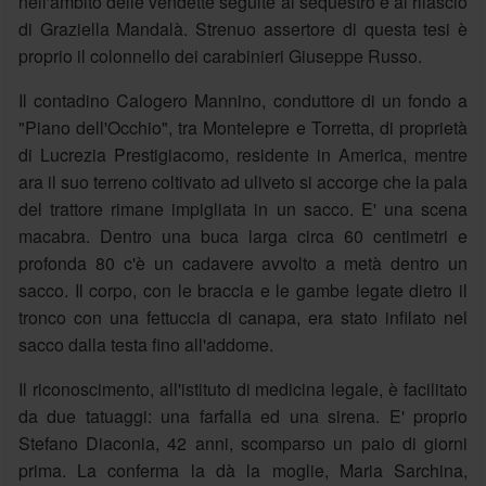
nell'ambito delle vendette seguite al sequestro e al rilascio
di Graziella Mandalà. Strenuo assertore di questa tesi è
proprio il colonnello dei carabinieri Giuseppe Russo.
Il contadino Calogero Mannino, conduttore di un fondo a
"Piano dell'Occhio", tra Montelepre e Torretta, di proprietà
di Lucrezia Prestigiacomo, residente in America, mentre
ara il suo terreno coltivato ad uliveto si accorge che la pala
del trattore rimane impigliata in un sacco. E' una scena
macabra. Dentro una buca larga circa 60 centimetri e
profonda 80 c'è un cadavere avvolto a metà dentro un
sacco. Il corpo, con le braccia e le gambe legate dietro il
tronco con una fettuccia di canapa, era stato infilato nel
sacco dalla testa fino all'addome.
Il riconoscimento, all'istituto di medicina legale, è facilitato
da due tatuaggi: una farfalla ed una sirena. E' proprio
Stefano Diaconia, 42 anni, scomparso un paio di giorni
prima. La conferma la dà la moglie, Maria Sarchina,