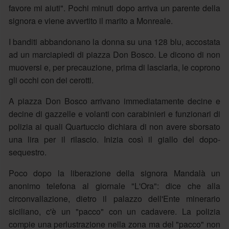
favore mi aiuti". Pochi minuti dopo arriva un parente della
signora e viene avvertito il marito a Monreale.
I banditi abbandonano la donna su una 128 blu, accostata
ad un marciapiedi di piazza Don Bosco. Le dicono di non
muoversi e, per precauzione, prima di lasciarla, le coprono
gli occhi con dei cerotti.
A piazza Don Bosco arrivano immediatamente decine e
decine di gazzelle e volanti con carabinieri e funzionari di
polizia ai quali Quartuccio dichiara di non avere sborsato
una lira per il rilascio. Inizia così il giallo del dopo-
sequestro.
Poco dopo la liberazione della signora Mandalà un
anonimo telefona al giornale "L'Ora": dice che alla
circonvallazione, dietro il palazzo dell'Ente minerario
siciliano, c'è un "pacco" con un cadavere. La polizia
compie una perlustrazione nella zona ma del "pacco" non