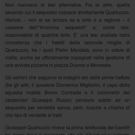
Non mancano le tesi alternative. Fra le altre, quella
secondo cui il sequestro colpisce direttamente Quartuccio,
ritenuto – non si sa ancora se a torto o a ragione – il
cassiere dell'"Anonima sequestri" e, come tale,
responsabile di qualche torto. E' una tesi avallata dalla
circostanza che i fratelli della seconda moglie di
Quartuccio, tra i quali Pietro Mandalà, sono in odore di
mafia, anche se ufficialmente impegnati nella gestione di
una avviata pizzeria in piazza Duomo a Monreale.
Gli uomini che seguono le indagini sin dalle prime battute
(fra gli altri, il questore Domenico Migliorini, il capo della
squadra mobile Bruno Contrada e il colonnello dei
carabinieri Giuseppe Russo) pensano subito ad un
sequestro per vendetta senza, però, riuscire a chiarire di
che tipo di vendetta si tratti.
Giuseppe Quartuccio riceve la prima telefonata dei banditi
tre giorni dopo il rapimento alle 13: "Quartuccio, prepara