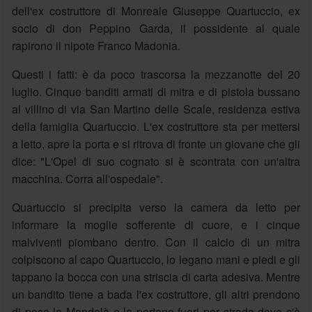
dell'ex costruttore di Monreale Giuseppe Quartuccio, ex
socio di don Peppino Garda, il possidente al quale
rapirono il nipote Franco Madonia.
Questi i fatti: è da poco trascorsa la mezzanotte del 20
luglio. Cinque banditi armati di mitra e di pistola bussano
al villino di via San Martino delle Scale, residenza estiva
della famiglia Quartuccio. L'ex costruttore sta per mettersi
a letto, apre la porta e si ritrova di fronte un giovane che gli
dice: "L'Opel di suo cognato si è scontrata con un'altra
macchina. Corra all'ospedale".
Quartuccio si precipita verso la camera da letto per
informare la moglie sofferente di cuore, e i cinque
malviventi piombano dentro. Con il calcio di un mitra
colpiscono al capo Quartuccio, lo legano mani e piedi e gli
tappano la bocca con una striscia di carta adesiva. Mentre
un bandito tiene a bada l'ex costruttore, gli altri prendono
di peso la Mandalà e la portano fuori per strada dove c'è