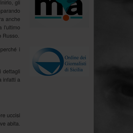
irlo, gli
 sparando
ira anche
 l'ultimo
lo Russo.
.
perché i
 dettagli
infatti a
re uccisi
ve abita.