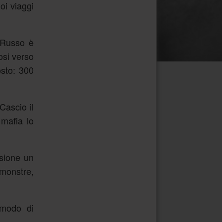
oi viaggi
: Russo è
osi verso
osto: 300
Cascio il
 mafia lo
ssione un
-monstre,
 modo di