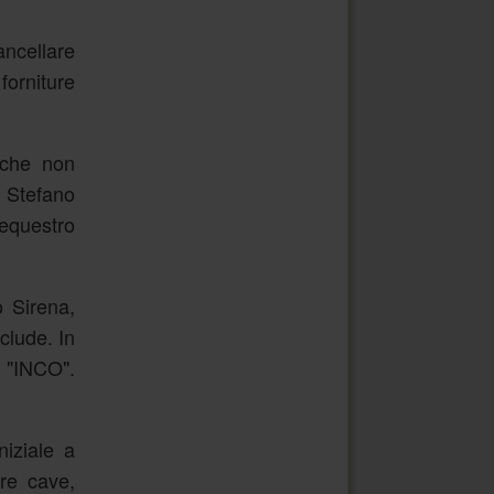
ancellare
forniture
 che non
 Stefano
sequestro
o Sirena,
clude. In
a "INCO".
iziale a
re cave,