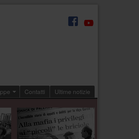
.
eppe
Contatti
Ultime notizie
.