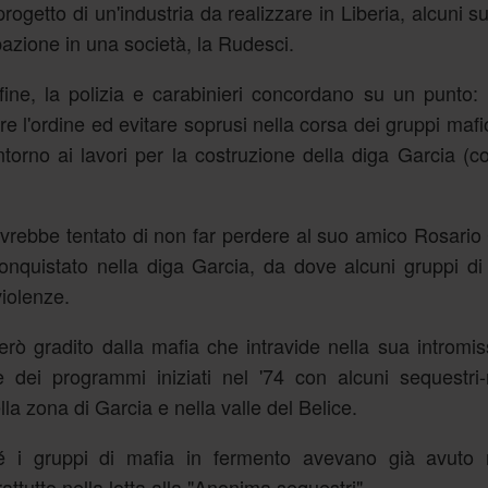
ogetto di un'industria da realizzare in Liberia, alcuni su
azione in una società, la Rudesci.
la fine, la polizia e carabinieri concordano su un punto
are l'ordine ed evitare soprusi nella corsa dei gruppi mafi
intorno ai lavori per la costruzione della diga Garcia (c
 avrebbe tentato di non far perdere al suo amico Rosario 
onquistato nella diga Garcia, da dove alcuni gruppi di
iolenze.
erò gradito dalla mafia che intravide nella sua intromi
e dei programmi iniziati nel '74 con alcuni sequestri
lla zona di Garcia e nella valle del Belice.
é i gruppi di mafia in fermento avevano già avuto
ttutto nella lotta alla "Anonima sequestri".