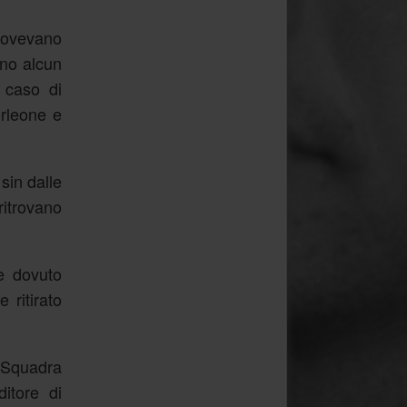
Dovevano
ano alcun
l caso di
orleone e
sin dalle
ritrovano
e dovuto
 ritirato
. Squadra
ditore di