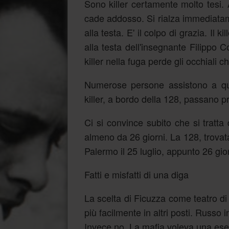
Sono killer certamente molto tesi. 
cade addosso. Si rialza immediatam
alla testa. E' il colpo di grazia. Il
alla testa dell'insegnante Filippo C
killer nella fuga perde gli occhiali 
Numerose persone assistono a que
killer, a bordo della 128, passano pr
Ci si convince subito che si tratta
almeno da 26 giorni. La 128, trovata
Palermo il 25 luglio, appunto 26 gio
Fatti e misfatti di una diga
La scelta di Ficuzza come teatro d
più facilmente in altri posti. Russo
Invece no. La mafia voleva una es