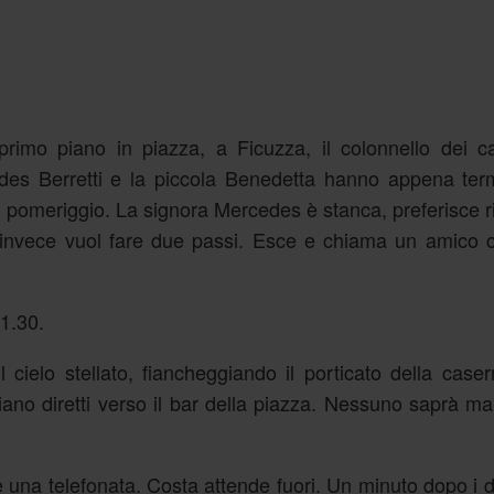
primo piano in piazza, a Ficuzza, il colonnello dei ca
es Berretti e la piccola Benedetta hanno appena term
 pomeriggio. La signora Mercedes è stanca, preferisce r
 invece vuol fare due passi. Esce e chiama un amico 
21.30.
il cielo stellato, fiancheggiando il porticato della case
no diretti verso il bar della piazza. Nessuno saprà ma
e una telefonata. Costa attende fuori. Un minuto dopo i 