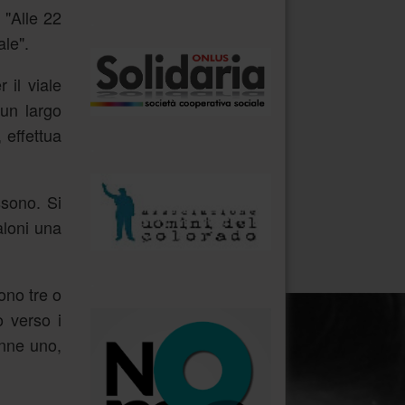
 "Alle 22
.
ale".
 il viale
 un largo
 effettua
.
ssono. Si
aloni una
.
ono tre o
o verso i
anne uno,