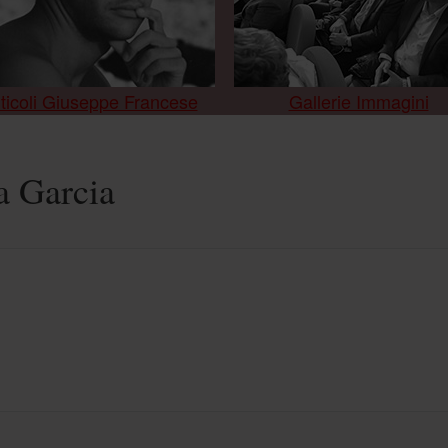
ticoli Giuseppe Francese
Gallerie Immagini
a Garcia