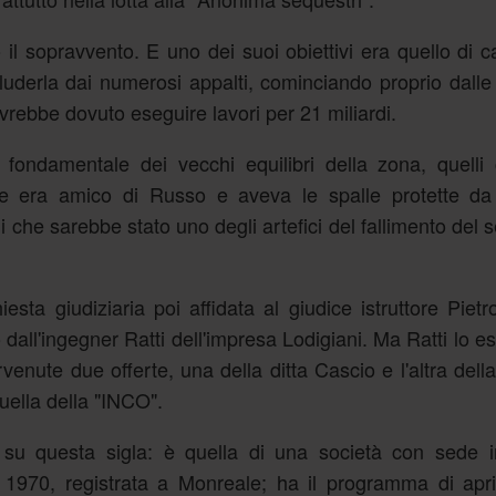
l sopravvento. E uno dei suoi obiettivi era quello di c
luderla dai numerosi appalti, cominciando proprio dalle 
avrebbe dovuto eseguire lavori per 21 miliardi.
fondamentale dei vecchi equilibri della zona, quelli
tre era amico di Russo e aveva le spalle protette da
 che sarebbe stato uno degli artefici del fallimento del 
esta giudiziaria poi affidata al giudice istruttore Pietr
dall'ingegner Ratti dell'impresa Lodigiani. Ma Ratti lo es
venute due offerte, una della ditta Cascio e l'altra dell
uella della "INCO".
 su questa sigla: è quella di una società con sede in
 1970, registrata a Monreale; ha il programma di apri