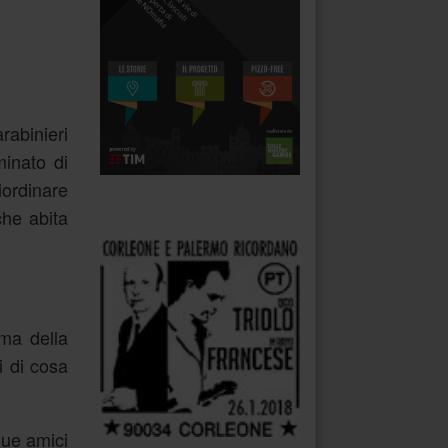
rabinieri
inato di
iordinare
.
che abita
rma della
i di cosa
due amici