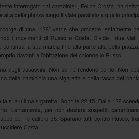
este interrogato dai carabinieri, Felice Crosta, ha detto:
te alta della piazza lungo il viale parallelo a quello princip
ccorge di una "128" verde che procede lentamente per
ando i movimenti di Russo e Costa. Divide i due viali
o continua la sua marcia fino alla parte alta della piazza,
roprio davanti all'abitazione del colonnello Russo.
hina degli assassini. Non se ne rendono conto. Non po
ino della camiciola una sigaretta e dalla tasca dei pant
la sua ultima sigaretta. Sono le 22,15. Dalla 128 scend
operto. Lentamente, per non destare sospetti, camminan
fuoco con le calibro 38. Sparano tutti contro Russo, tr
i uccidere Costa.