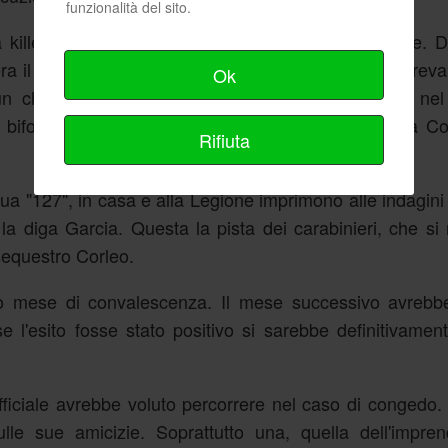
funzionalità del sito.
 a killer che conoscono zona ed abitudini del paese. 
a il "posto" della Forestale era sguarnito e non correv
Ok
un chilometro che, senza possibilità di deviazioni ne
 biforcazione del fondo Marino: una strada porta a C
Rifiuta
sua "127", in casa e alla Legione imprimono alle indagini 
 la diga Garcia. Questa la pista dei carabinieri, che si 
sequestro Corleo.
 mese di convalescenza. Il mese successivo avrebb
e l'esito fosse stato positivo si sarebbe definitivamente
ufficiale avrebbe voluto percorrere nel caso di congedo
le sue amicizie. Soprattutto una, quella dell'impren