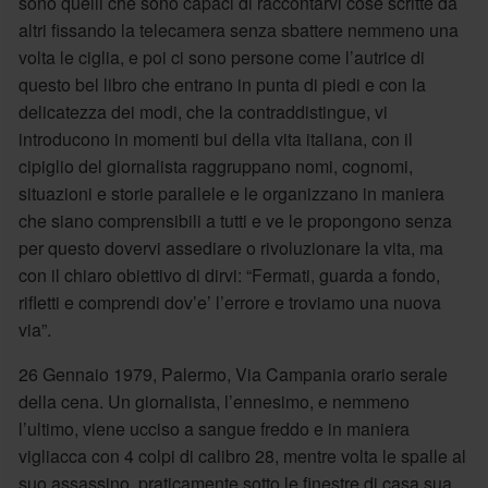
sono quelli che sono capaci di raccontarvi cose scritte da
altri fissando la telecamera senza sbattere nemmeno una
volta le ciglia, e poi ci sono persone come l’autrice di
questo bel libro che entrano in punta di piedi e con la
delicatezza dei modi, che la contraddistingue, vi
introducono in momenti bui della vita italiana, con il
cipiglio del giornalista raggruppano nomi, cognomi,
situazioni e storie parallele e le organizzano in maniera
che siano comprensibili a tutti e ve le propongono senza
per questo dovervi assediare o rivoluzionare la vita, ma
con il chiaro obiettivo di dirvi: “Fermati, guarda a fondo,
rifletti e comprendi dov’e’ l’errore e troviamo una nuova
via”.
26 Gennaio 1979, Palermo, Via Campania orario serale
della cena. Un giornalista, l’ennesimo, e nemmeno
l’ultimo, viene ucciso a sangue freddo e in maniera
vigliacca con 4 colpi di calibro 28, mentre volta le spalle al
suo assassino, praticamente sotto le finestre di casa sua.