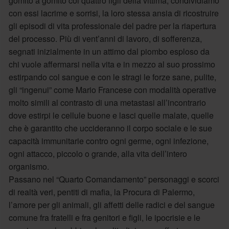
gomito a gomito coi quattro figli della vittima, condividiamo
con essi lacrime e sorrisi, la loro stessa ansia di ricostruire
gli episodi di vita professionale del padre per la riapertura
del processo. Più di vent’anni di lavoro, di sofferenza,
segnati inizialmente in un attimo dal piombo esploso da
chi vuole affermarsi nella vita e in mezzo al suo prossimo
estirpando col sangue e con le stragi le forze sane, pulite,
gli “ingenui” come Mario Francese con modalità operative
molto simili al contrasto di una metastasi all’incontrario
dove estirpi le cellule buone e lasci quelle malate, quelle
che è garantito che uccideranno il corpo sociale e le sue
capacità immunitarie contro ogni germe, ogni infezione,
ogni attacco, piccolo o grande, alla vita dell’intero
organismo.
Passano nel “Quarto Comandamento” personaggi e scorci
di realtà veri, pentiti di mafia, la Procura di Palermo,
l’amore per gli animali, gli affetti delle radici e del sangue
comune fra fratelli e fra genitori e figli, le ipocrisie e le