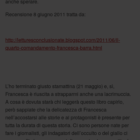
anche sperare.
Recensione 8 giugno 2011 tratta da:
http://letturesconclusionate.blogspot.com/2011/06/il-
quarto-comandamento-francesca-barra.html
L’ho terminato giusto stamattina (21 maggio) e, sì,
Francesca è riuscita a strapparmi anche una lacrimuccia.
A cosa è dovuta starà chi leggerà questo libro capirlo,
però sappiate che la delicatezza di Francesca
nell’accostarsi alle storie e ai protagonisti è presente per
tutta la durata di questa storia. Ci sono persone nate per
fare i giornalisti, gli indagatori dell’occulto o del giallo ci