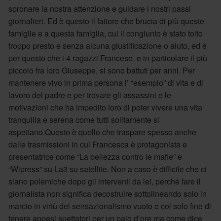
spronare la nostra attenzione e guidare i nostri passi
giornalieri. Ed è questo il fattore che brucia di più queste
famiglie e a questa famiglia, cui il congiunto è stato tolto
troppo presto e senza alcuna giustificazione o aiuto, ed è
per questo che i 4 ragazzi Francese, e in particolare il più
piccolo fra loro Giuseppe, si sono battuti per anni. Per
mantenere vivo in prima persona l’ “esempio” di vita e di
lavoro del padre e per trovare gli assassini e le
motivazioni che ha impedito loro di poter vivere una vita
tranquilla e serena come tutti solitamente si
aspettano.Questo è quello che traspare spesso anche
dalle trasmissioni in cui Francesca è protagonista e
presentatrice come “La bellezza contro le mafie” e
“Wipress” su La3 su satellite. Non a caso è difficile che ci
siano polemiche dopo gli interventi da lei, perché fare il
giornalista non significa decostruire sottolineando solo in
marcio in virtù del sensazionalismo vuoto e col solo fine di
tenere appesi spettatori per un paio d’ore ma come dice