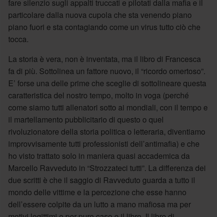
fare silenzio sugli appalti truccati e pilotati dalla mafia e il
particolare dalla nuova cupola che sta venendo piano
piano fuori e sta contagiando come un virus tutto ciò che
tocca.
La storia è vera, non è inventata, ma il libro di Francesca
fa di più. Sottolinea un fattore nuovo, il “ricordo omertoso”.
E’ forse una delle prime che sceglie di sottolineare questa
caratteristica del nostro tempo, molto in voga (perché
come siamo tutti allenatori sotto ai mondiali, con il tempo e
il martellamento pubblicitario di questo o quel
rivoluzionatore della storia politica o letteraria, diventiamo
improvvisamente tutti professionisti dell’antimafia) e che
ho visto trattato solo in maniera quasi accademica da
Marcello Ravveduto in “Strozzateci tutti”. La differenza dei
due scritti è che il saggio di Ravveduto guarda a tutto il
mondo delle vittime e la percezione che esse hanno
dell’essere colpite da un lutto a mano mafiosa ma per
motivi legittimi o per puro caso e il libro. Il libro di