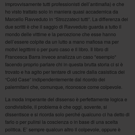
improvvisamente tutti professionisti dell’antimafia) e che
ho visto trattato solo in maniera quasi accademica da
Marcello Ravveduto in “Strozzateci tutti”. La differenza dei
due scritti è che il saggio di Ravveduto guarda a tutto il
mondo delle vittime e la percezione che esse hanno
dell’essere colpite da un lutto a mano mafiosa ma per
motivi legittimi o per puro caso e il libro. Il libro di
Francesca Barra invece analizza un caso "esempio"
facendo proprio parlare chi in questa brutta storia ci si è
trovato e ha agito per tentare di uscire dalla casistica dei
“Cold Case” indipendentemente dal ricordo dei
palermitani che, comunque, riconosce come colpevole.
La moda imperante del dissenso è perfettamente logica e
condivisibile, il problema è che oggi, sovente, si
dissentisce e si ricorda solo perché qualcuno ci ha detto di
farlo o per pulirsi la coscienza o in base di una scelta
politica. E’ sempre qualcun altro il colpevole, oppure è