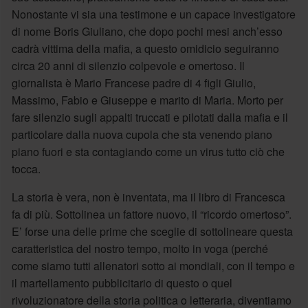
Nonostante vi sia una testimone e un capace investigatore
di nome Boris Giuliano, che dopo pochi mesi anch’esso
cadrà vittima della mafia, a questo omidicio seguiranno
circa 20 anni di silenzio colpevole e omertoso. Il
giornalista è Mario Francese padre di 4 figli Giulio,
Massimo, Fabio e Giuseppe e marito di Maria. Morto per
fare silenzio sugli appalti truccati e pilotati dalla mafia e il
particolare dalla nuova cupola che sta venendo piano
piano fuori e sta contagiando come un virus tutto ciò che
tocca.
La storia è vera, non è inventata, ma il libro di Francesca
fa di più. Sottolinea un fattore nuovo, il “ricordo omertoso”.
E’ forse una delle prime che sceglie di sottolineare questa
caratteristica del nostro tempo, molto in voga (perché
come siamo tutti allenatori sotto ai mondiali, con il tempo e
il martellamento pubblicitario di questo o quel
rivoluzionatore della storia politica o letteraria, diventiamo