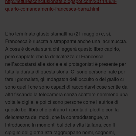
http://letturesconclusionate.blogspot.com/2011/06/il-
quarto-comandamento-francesca-barra.html
L’ho terminato giusto stamattina (21 maggio) e, sì,
Francesca è riuscita a strapparmi anche una lacrimuccia.
A cosa è dovuta starà chi leggerà questo libro capirlo,
però sappiate che la delicatezza di Francesca
nell’accostarsi alle storie e ai protagonisti è presente per
tutta la durata di questa storia. Ci sono persone nate per
fare i giornalisti, gli indagatori dell’occulto o del giallo ci
sono quelli che sono capaci di raccontarvi cose scritte da
altri fissando la telecamera senza sbattere nemmeno una
volta le ciglia, e poi ci sono persone come l’autrice di
questo bel libro che entrano in punta di piedi e con la
delicatezza dei modi, che la contraddistingue, vi
introducono in momenti bui della vita italiana, con il
cipiglio del giornalista raggruppano nomi, cognomi,