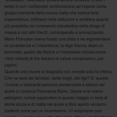
tempi in cui i corleonesi cominciavano ad imporsi come
gruppo trainante della nuova mafia che voleva farsi
imprenditrice, infiltrarsi nelle istituzioni e arraffare quanto
più possibile col commercio clandestino della droga di
massa e con altri illeciti, corrompendo e ammazzando.
Mario Francese aveva fiutato una pista e ne argomentava
la consistenza e l’importanza: la diga Garcia, dopo un
terremoto, quello del Belice e l’inevitabile ricostruzione:
1000 miliardi di lire italiane di valore complessivo, per
capirci.
Quando uno muore la disgrazia non investe solo la vittima.
Che ne sarà dei familiari, delle mogli, dei figli? E’ questo
l’incerto e lacerante percorso esistenziale e storico nel
quale ci conduce Francesca Barra. Grazie a lei siamo
pellegrini, curiosi esploratori in questo viaggio in terra di
storia sicula e di mafia nel quale a libro aperto veniamo
trasferiti come per un incantesimo. Ci scopriamo così