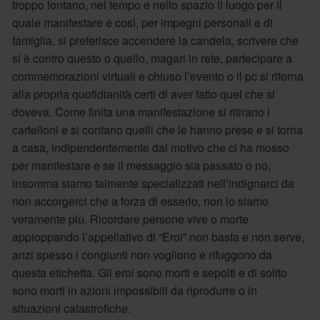
troppo lontano, nel tempo e nello spazio il luogo per il
quale manifestare e così, per impegni personali e di
famiglia, si preferisce accendere la candela, scrivere che
si è contro questo o quello, magari in rete, partecipare a
commemorazioni virtuali e chiuso l’evento o il pc si ritorna
alla propria quotidianità certi di aver fatto quel che si
doveva. Come finita una manifestazione si ritirano i
cartelloni e si contano quelli che le hanno prese e si torna
a casa, indipendentemente dal motivo che ci ha mosso
per manifestare e se il messaggio sia passato o no,
insomma siamo talmente specializzati nell’indignarci da
non accorgerci che a forza di esserlo, non lo siamo
veramente più. Ricordare persone vive o morte
appioppando l’appellativo di “Eroi” non basta e non serve,
anzi spesso i congiunti non vogliono e rifuggono da
questa etichetta. Gli eroi sono morti e sepolti e di solito
sono morti in azioni impossibili da riprodurre o in
situazioni catastrofiche.