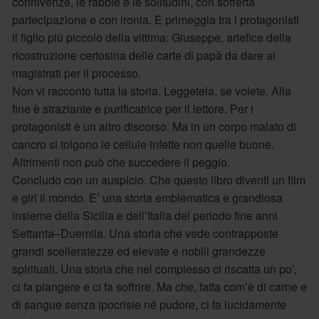
connivenze, le rabbie e le solitudini, con sofferta
partecipazione e con ironia. E primeggia tra i protagonisti
il figlio più piccolo della vittima: Giuseppe, artefice della
ricostruzione certosina delle carte di papà da dare ai
magistrati per il processo.
Non vi racconto tutta la storia. Leggetela, se volete. Alla
fine è straziante e purificatrice per il lettore. Per i
protagonisti è un altro discorso. Ma in un corpo malato di
cancro si tolgono le cellule infette non quelle buone.
Altrimenti non può che succedere il peggio.
Concludo con un auspicio. Che questo libro diventi un film
e giri il mondo. E’ una storia emblematica e grandiosa
insieme della Sicilia e dell’Italia del periodo fine anni
Settanta–Duemila. Una storia che vede contrapposte
grandi scelleratezze ed elevate e nobili grandezze
spirituali. Una storia che nel complesso ci riscatta un po’,
ci fa piangere e ci fa soffrire. Ma che, fatta com’è di carne e
di sangue senza ipocrisie né pudore, ci fa lucidamente