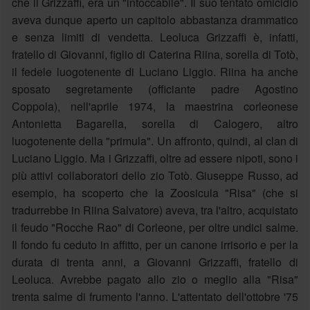
che il Grizzaffi, era un "intoccabile". Il suo tentato omicidio
aveva dunque aperto un capitolo abbastanza drammatico
e senza limiti di vendetta. Leoluca Grizzaffi è, infatti,
fratello di Giovanni, figlio di Caterina Riina, sorella di Totò,
il fedele luogotenente di Luciano Liggio. Riina ha anche
sposato segretamente (officiante padre Agostino
Coppola), nell'aprile 1974, la maestrina corleonese
Antonietta Bagarella, sorella di Calogero, altro
luogotenente della "primula". Un affronto, quindi, al clan di
Luciano Liggio. Ma i Grizzaffi, oltre ad essere nipoti, sono i
più attivi collaboratori dello zio Totò. Giuseppe Russo, ad
esempio, ha scoperto che la Zoosicula "Risa" (che si
tradurrebbe in Riina Salvatore) aveva, tra l'altro, acquistato
il feudo "Rocche Rao" di Corleone, per oltre undici salme.
Il fondo fu ceduto in affitto, per un canone irrisorio e per la
durata di trenta anni, a Giovanni Grizzaffi, fratello di
Leoluca. Avrebbe pagato allo zio o meglio alla "Risa"
trenta salme di frumento l'anno. L'attentato dell'ottobre '75