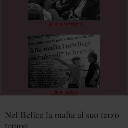
Gallerie Immagini
.
Ultime notizie
Nel Belice la mafia al suo terzo
tempo