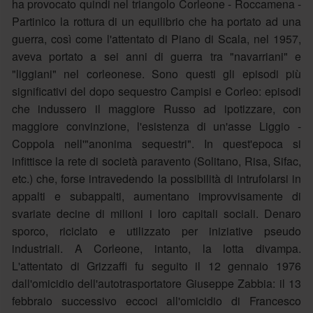
ha provocato quindi nel triangolo Corleone - Roccamena -
Partinico la rottura di un equilibrio che ha portato ad una
guerra, così come l'attentato di Piano di Scala, nel 1957,
aveva portato a sei anni di guerra tra "navarriani" e
"liggiani" nel corleonese. Sono questi gli episodi più
significativi del dopo sequestro Campisi e Corleo: episodi
che indussero il maggiore Russo ad ipotizzare, con
maggiore convinzione, l'esistenza di un'asse Liggio -
Coppola nell'"anonima sequestri". In quest'epoca si
infittisce la rete di società paravento (Solitano, Risa, Sifac,
etc.) che, forse intravedendo la possibilità di intrufolarsi in
appalti e subappalti, aumentano improvvisamente di
svariate decine di milioni i loro capitali sociali. Denaro
sporco, riciclato e utilizzato per iniziative pseudo
industriali. A Corleone, intanto, la lotta divampa.
L'attentato di Grizzaffi fu seguito il 12 gennaio 1976
dall'omicidio dell'autotrasportatore Giuseppe Zabbia: il 13
febbraio successivo eccoci all'omicidio di Francesco