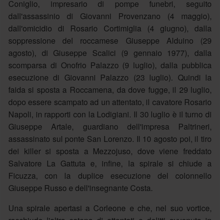
Coniglio, impresario di pompe funebri, seguito
dall'assassinio di Giovanni Provenzano (4 maggio),
dall'omicidio di Rosario Cortimiglia (4 giugno), dalla
soppressione del roccamese Giuseppe Alduino (29
agosto), di Giuseppe Scalici (9 gennaio 1977), dalla
scomparsa di Onofrio Palazzo (9 luglio), dalla pubblica
esecuzione di Giovanni Palazzo (23 luglio). Quindi la
faida si sposta a Roccamena, da dove fugge, il 29 luglio,
dopo essere scampato ad un attentato, il cavatore Rosario
Napoli, in rapporti con la Lodigiani. Il 30 luglio è il turno di
Giuseppe Artale, guardiano dell'impresa Paltrineri,
assassinato sul ponte San Lorenzo. Il 10 agosto poi, il tiro
dei killer si sposta a Mezzojuso, dove viene freddato
Salvatore La Gattuta e, infine, la spirale si chiude a
Ficuzza, con la duplice esecuzione del colonnello
Giuseppe Russo e dell'insegnante Costa.
Una spirale apertasi a Corleone e che, nel suo vortice,