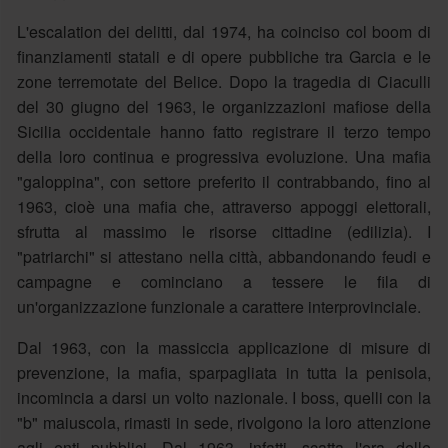
L'escalation dei delitti, dal 1974, ha coinciso col boom di
finanziamenti statali e di opere pubbliche tra Garcia e le
zone terremotate del Belice. Dopo la tragedia di Ciaculli
del 30 giugno del 1963, le organizzazioni mafiose della
Sicilia occidentale hanno fatto registrare il terzo tempo
della loro continua e progressiva evoluzione. Una mafia
"galoppina", con settore preferito il contrabbando, fino al
1963, cioè una mafia che, attraverso appoggi elettorali,
sfrutta al massimo le risorse cittadine (edilizia). I
"patriarchi" si attestano nella città, abbandonando feudi e
campagne e cominciano a tessere le fila di
un'organizzazione funzionale a carattere interprovinciale.
Dal 1963, con la massiccia applicazione di misure di
prevenzione, la mafia, sparpagliata in tutta la penisola,
incomincia a darsi un volto nazionale. I boss, quelli con la
"b" maiuscola, rimasti in sede, rivolgono la loro attenzione
agli enti pubblici. Dal 1963, infatti, scatta l'era delle