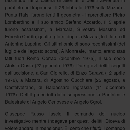
racchiude l'altra catena di attentati e delitti avvenuta in
parallelo nel trapanese. Il 26 febbraio 1976 sulla Mazara -
Punta Raisi furono feriti il geometra - imprenditore Pietro
Lombardino e il suo amico Stefano Accardo, il 5 aprile
furono assassinati, a Marsala, Silvestro Messina ed
Ernesto Cordio, quattro giorni dopo, a Mazara, fu il turno di
Antonino Luppino. Gli ultimi omicidi sono recentissimi (del
luglio e dell'agosto scorsi). A Monreale, intanto, erano stati
fatti fuori Remo Corrao (dicembre 1975), il suo socio
Aloisio Costa (22 gennaio 1976). Due gravi delitti seguiti
dall'uccisione, a San Cipirello, di Enzo Caravà (12 aprile
1976), a Mazara, di Agostino Cucchiara (25 agosto), a
Castelvetrano, di Baldassare Ingrassia (11 dicembre
1976). Delitti preceduti dalla soppressione a Partinico e
Balestrate di Angelo Genovese e Angelo Sgroi.
Giuseppe Russo lasciò il comando del nucleo
investigativo mentre indagava per questi delitti. Diceva di
volere andare in "pensione". E' certo che rifiutò il comando