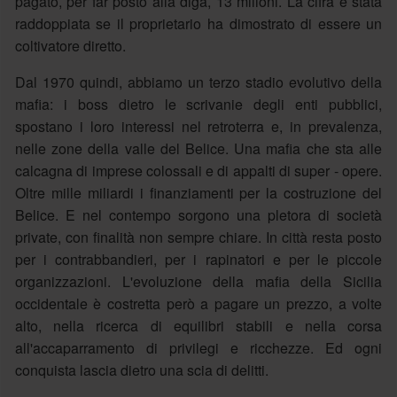
pagato, per far posto alla diga, 13 milioni. La cifra è stata
raddoppiata se il proprietario ha dimostrato di essere un
coltivatore diretto.
Dal 1970 quindi, abbiamo un terzo stadio evolutivo della
mafia: i boss dietro le scrivanie degli enti pubblici,
spostano i loro interessi nel retroterra e, in prevalenza,
nelle zone della valle del Belice. Una mafia che sta alle
calcagna di imprese colossali e di appalti di super - opere.
Oltre mille miliardi i finanziamenti per la costruzione del
Belice. E nel contempo sorgono una pletora di società
private, con finalità non sempre chiare. In città resta posto
per i contrabbandieri, per i rapinatori e per le piccole
organizzazioni. L'evoluzione della mafia della Sicilia
occidentale è costretta però a pagare un prezzo, a volte
alto, nella ricerca di equilibri stabili e nella corsa
all'accaparramento di privilegi e ricchezze. Ed ogni
conquista lascia dietro una scia di delitti.