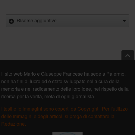
Risorse aggiuntive
Salt
Piè di pagina
Il sito web Mario e Giuseppe Francese ha sede a Palermo,
non ha fini di lucro ed è stato sviluppato nella cura della
memoria e nel radicamento delle loro idee, nel rispetto della
ricerca per la verità, meta di ogni giornalista.
I testi e le immagini sono coperti da Copyright . Per l'utilizzo
delle immagini e degli articoli si prega di contattare la
Redazione.