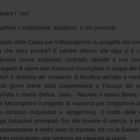
vare l' "oro"
altare il tradizionale "equilibrio" in tre province
nziata dalla Cassa per il Mezzogiorno su progetto del con
 a che cosa servirà? E perché attorno alla diga si è 
nteressi hanno scatenato contrasti, appetiti e una co
i appalti di opere che dovranno convogliare le acque del 
o? Il direttore del consorzio di Bonifica dell'alto e med
ochi giorni prima della soppressione a Ficuzza del co
l'alto e medio Belice, Delia - Nivolelli e basso Belice
 Mezzogiorno il progetto di massima per l'irrigazione d
re consorzi (trapanese e agrigentino). Il costo delle
a (tubazioni principali) fino alle bocche di utenza, è pr
di approvazione e molte sono le imprese, tra cui la Saise
ntato consulente) che aspirano ad eseguire le opere.