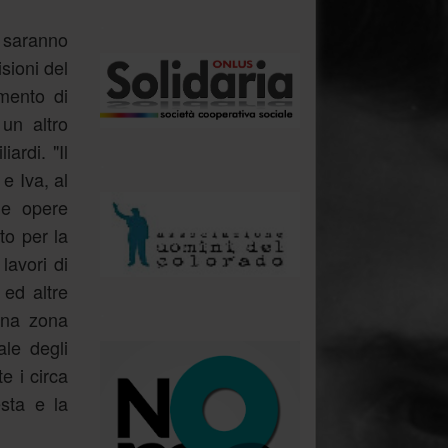
.
a saranno
sioni del
imento di
un altro
ardi. "Il
.
 e Iva, al
le opere
to per la
lavori di
 ed altre
.
una zona
le degli
e i circa
esta e la