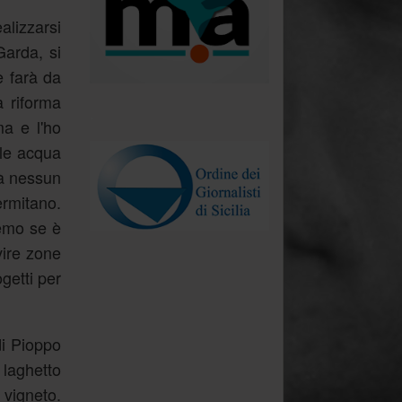
alizzarsi
Garda, si
e farà da
a riforma
.
ma e l'ho
ole acqua
rà nessun
ermitano.
remo se è
vire zone
getti per
di Pioppo
 laghetto
 vigneto.