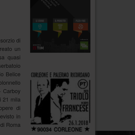
sorzio di
creato un
rsa quasi
.
serbatoio
io Belice
lonnello
 - Carboy
i 21 mila
 opere di
evisto in
b di Roma