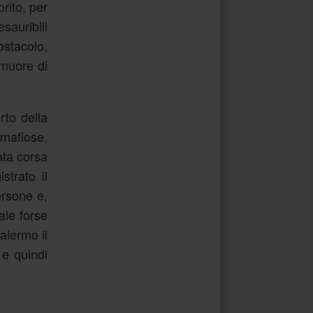
orito, per
sauribili
stacolo,
 muore di
rto della
 mafiose,
ata corsa
strato il
ersone e,
ale forse
alermo il
 e quindi