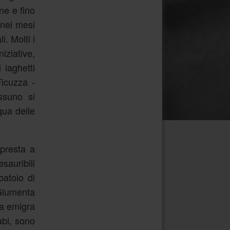
ne e fino
 nei mesi
i. Molti i
iziative,
 laghetti
Ficuzza -
ssuno si
qua delle
ppresta a
sauribili
batoio di
 Giumenta
ua emigra
abi, sono