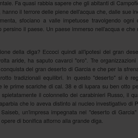
identale. Fa quasi rabbia sapere che gli abitanti di Campofi
 hanno il terrore delle piene dell'acqua che, dalle sue ine
enta, sfociano a valle impetuose travolgendo ogni o
o persino il paese. Un paese immerso nell'acqua e che
ione della diga? Eccoci quindi all'ipotesi del gran dese
olta aride, ha saputo cavarci "oro". Tre organizzazioni
 conquista del gran deserto di Garcia e che per la sfren
otto tradizionali equilibri. In questo "deserto" si è regi
 le prime scariche di cal. 38 e di lupara su ben otto p
o spietatamente il colonnello dei carabinieri Russo, il qu
caparbia che lo aveva distinto al nucleo investigativo di P
 Saiseb, un'impresa impegnata nel "deserto di Garcia"
 opere di bonifica attorno alla grande diga.