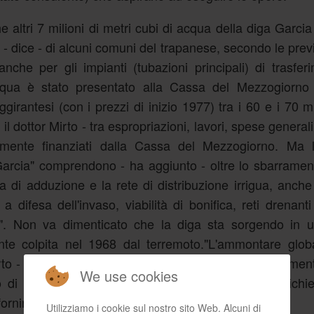
he altri 7 milioni di metri cubi di acqua della diga Garci
o - dice - di alcuni comuni del trapanese, secondo le previ
che per gli impianti (tubazioni principali) di trasfer
cqua è stato presentato alla Cassa del Mezzogiorno 
antesi (con i prezzi di inizio 1977) tra i 60 e i 70 mili
il dottor Mirto - tra espropriazioni, lavori, spese generali
amente finanziati dalla Cassa del Mezzogiorno. Ma 
arcia" comprendono - ha aggiunto - oltre lo sbarramen
a di adduzione e la rete di distribuzione irrigua, anche 
a difesa dell'invaso, viabilità di bonifica, reti drenanti
o". Non va dimenticato che la diga sta sorgendo in 
te colpita nel 1968 dal terremoto."L'ammontare globa
to - può valutarsi in circa 140 miliardi, oltre naturalment
We use cookies
o di acqua nei tre consorzi che ne hanno fatto richi
 fornire a Trapani acqua potabile".
Utilizziamo i cookie sul nostro sito Web. Alcuni di