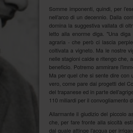
Somme imponenti, quindi, per l'es
nell'arco di un decennio. Dalla co
domina la suggestiva vallata di oltr
letto alla enorme diga. "Una diga 
agraria - che però ci lascia perple
coltivata a vigneto. Ma le nostre 
nelle stagioni calde e ritengo che, 
beneficio. Potremo ammirare l'imme
Ma per quel che si sente dire con 
vero, come pare dai progetti del Co
del trapanese ed in parte dell'agrig
110 miliardi per il convogliamento d
Allarmante il giudizio del piccolo a
che, per fare fronte alla siccità es
dal quale attinge l'acqua per irriga