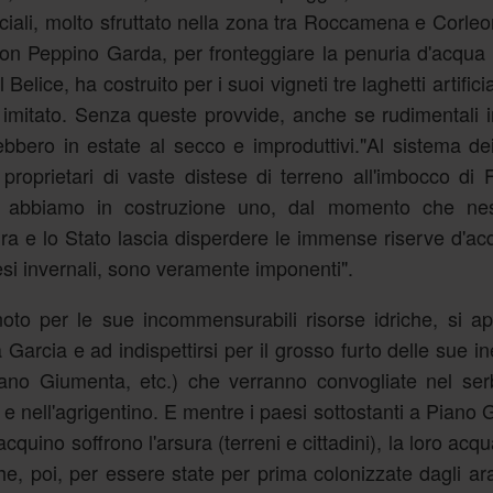
ficiali, molto sfruttato nella zona tra Roccamena e Corleo
 Don Peppino Garda, per fronteggiare la penuria d'acqua
elice, ha costruito per i suoi vigneti tre laghetti artificial
 imitato. Senza queste provvide, anche se rudimentali in
rebbero in estate al secco e improduttivi."Al sistema dei
no, proprietari di vaste distese di terreno all'imbocco di 
e abbiamo in costruzione uno, dal momento che ne
ra e lo Stato lascia disperdere le immense riserve d'ac
si invernali, sono veramente imponenti".
noto per le sue incommensurabili risorse idriche, si a
Garcia e ad indispettirsi per il grosso furto delle sue ine
ano Giumenta, etc.) che verranno convogliate nel ser
e e nell'agrigentino. E mentre i paesi sottostanti a Piano
uino soffrono l'arsura (terreni e cittadini), la loro acq
he, poi, per essere state per prima colonizzate dagli ar