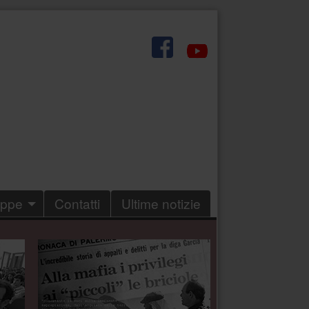
.
eppe
Contatti
Ultime notizie
.