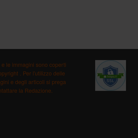
ti e le immagini sono coperti
pyright . Per l'utilizzo delle
ini e degli articoli si prega
ntattare la Redazione.