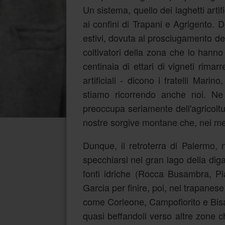
Un sistema, quello dei laghetti arti
ai confini di Trapani e Agrigento.
estivi, dovuta al prosciugamento del B
coltivatori della zona che lo hanno
centinaia di ettari di vigneti rimar
artificiali - dicono i fratelli Mari
stiamo ricorrendo anche noi. N
preoccupa seriamente dell'agricoltu
nostre sorgive montane che, nei me
Dunque, il retroterra di Palermo, 
specchiarsi nel gran lago della diga 
fonti idriche (Rocca Busambra, Pi
Garcia per finire, poi, nel trapanes
come Corleone, Campofiorito e Bisacq
quasi beffandoli verso altre zone c