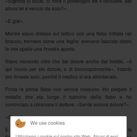
«Signora ci scusi, ci ridia il portafoglio ed il cellulare. Ma
allora lei é venuto da solo?».
«E già!».
Mentre stavo disteso sul lettino con una flebo infilata nel
braccio, tremavo come una foglia: avevano lasciato dietro
le mie spalle una finestra aperta.
Stavo morendo oltre che dal dolore anche dal freddo. «0
qui muoio per sto dolore, o di broncopolmonite». Intanto
ero rimasto solo, perché il medico si era allontanato.
Finita la prima flebo non veniva nessuno. Ho piegato il
metallo che sta lungo il tubicino della flebo e ho
cominciato a chiamare il dottore: «Sente ancora dolore?».
«Sì, dottore».
We use cookies
E via con un'altra flebo, poi delle iniezioni attraverso la
Utilizziamo i cookie sul nostro sito Web. Alcuni di essi