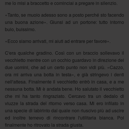
me lo misi a braccetto e cominciai a pregare in silenzio.
«Tanto, se muoio adesso sono a posto perché sto facendo
una buona azione». Giunsi ad un portone: tutto intorno
buio, buissimo.
«Ecco siamo arrivati, mi aiuti ad entrare per favore».
C'era qualche gradino. Così con un braccio sollevavo il
vecchietto mentre con un occhio guardavo in direzione dei
due uomini, che ad un certo punto non vidi più. «Cazzo,
ora mi arriva una botta in testa», e già stringevo i denti
nell'attesa. Finalmente il vecchietto entrò in casa, e a me
nessuna botta. Mi è andata bene. Ho salutato il vecchietto
che mi ha tanto ringraziato. Cercavo tra un dedalo di
viuzze la strada del ritorno verso casa. Mi ero infilato in
una specie di labirinto dal quale non riuscivo più ad uscire
ed inoltre temevo di rincontrare l'utilitaria bianca. Poi
finalmente ho ritrovato la strada giusta.