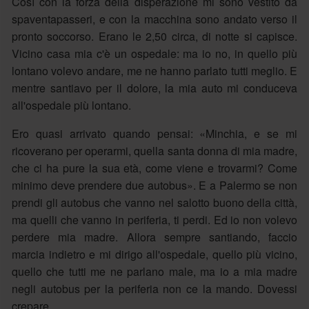
Così con la forza della disperazione mi sono vestito da
spaventapasseri, e con la macchina sono andato verso il
pronto soccorso. Erano le 2,50 circa, di notte si capisce.
Vicino casa mia c'è un ospedale: ma io no, in quello più
lontano volevo andare, me ne hanno parlato tutti meglio. E
mentre santiavo per il dolore, la mia auto mi conduceva
all'ospedale più lontano.
Ero quasi arrivato quando pensai: «Minchia, e se mi
ricoverano per operarmi, quella santa donna di mia madre,
che ci ha pure la sua età, come viene e trovarmi? Come
minimo deve prendere due autobus». E a Palermo se non
prendi gli autobus che vanno nel salotto buono della città,
ma quelli che vanno in periferia, ti perdi. Ed io non volevo
perdere mia madre. Allora sempre santiando, faccio
marcia indietro e mi dirigo all'ospedale, quello più vicino,
quello che tutti me ne parlano male, ma io a mia madre
negli autobus per la periferia non ce la mando. Dovessi
crepare.