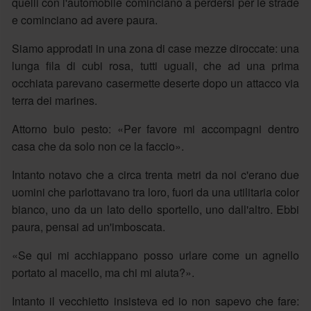
quelli con l'automobile cominciano a perdersi per le strade
e cominciano ad avere paura.
Siamo approdati in una zona di case mezze diroccate: una
lunga fila di cubi rosa, tutti uguali, che ad una prima
occhiata parevano casermette deserte dopo un attacco via
terra dei marines.
Attorno buio pesto: «Per favore mi accompagni dentro
casa che da solo non ce la faccio».
Intanto notavo che a circa trenta metri da noi c'erano due
uomini che parlottavano tra loro, fuori da una utilitaria color
bianco, uno da un lato dello sportello, uno dall'altro. Ebbi
paura, pensai ad un'imboscata.
«Se qui mi acchiappano posso urlare come un agnello
portato al macello, ma chi mi aiuta?».
Intanto il vecchietto insisteva ed io non sapevo che fare: