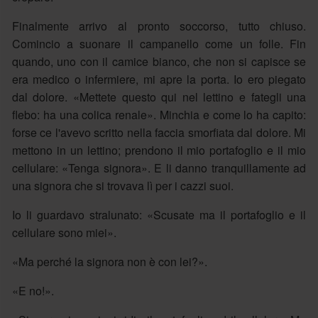
Finalmente arrivo al pronto soccorso, tutto chiuso.
Comincio a suonare il campanello come un folle. Fin
quando, uno con il camice bianco, che non si capisce se
era medico o infermiere, mi apre la porta. Io ero piegato
dal dolore. «Mettete questo qui nel lettino e fategli una
flebo: ha una colica renale». Minchia e come lo ha capito:
forse ce l'avevo scritto nella faccia smorfiata dal dolore. Mi
mettono in un lettino; prendono il mio portafoglio e il mio
cellulare: «Tenga signora». E li danno tranquillamente ad
una signora che si trovava lì per i cazzi suoi.
Io li guardavo stralunato: «Scusate ma il portafoglio e il
cellulare sono miei».
«Ma perché la signora non è con lei?».
«E no!».