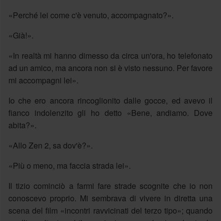
«Perché lei come c'è venuto, accompagnato?».
«Già!».
«In realtà mi hanno dimesso da circa un'ora, ho telefonato
ad un amico, ma ancora non si è visto nessuno. Per favore
mi accompagni lei».
Io che ero ancora rincoglionito dalle gocce, ed avevo il
fianco indolenzito gli ho detto «Bene, andiamo. Dove
abita?».
«Allo Zen 2, sa dov'è?».
«Più o meno, ma faccia strada lei».
Il tizio cominciò a farmi fare strade scognite che io non
conoscevo proprio. Mi sembrava di vivere in diretta una
scena del film «incontri ravvicinati del terzo tipo»; quando