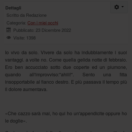
Dettagli
Scritto da
Redazione
Categoria:
Con i miei occhi
Pubblicato: 23 Dicembre 2022
Visite: 1398
Io vivo da solo. Vivere da solo ha indubbiamente i suoi
vantaggi. a volte no. Come quella gelida notte di febbraio.
Ero ben accucciato sotto due coperte ed un piumone,
quando all'improvviso:"ahiii!". Sento una fitta
insopportabile al fianco destro. E più passava il tempo più
il dolore aumentava.
«Che cazzo sarà mai, ho qui ho un'appendicite oppure ho
le doglie».