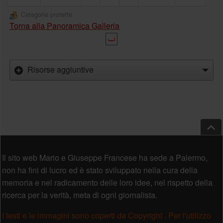
Categorie protette
Torna alla Panoramica Galleria
Risorse aggiuntive
Salt
Piè di pagina
Il sito web Mario e Giuseppe Francese ha sede a Palermo,
non ha fini di lucro ed è stato sviluppato nella cura della
memoria e nel radicamento delle loro idee, nel rispetto della
ricerca per la verità, meta di ogni giornalista.
I testi e le immagini sono coperti da Copyright . Per l'utilizzo