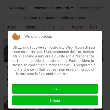
Ordina per
Ci sono 18 immagini nella categoria
Inizio
Indietro
1
2
3
Avanti
Fine
We use cookies
Utilizziamo i cookie sul nostro sito Web. Alcuni di essi
sono essenziali per il funzionamento del sito, mentre
altri ci aiutano a migliorare questo sito e l'esperienza
dell'utente (cookie di tracciamento). Puoi decidere tu
stesso se consentire o meno i cookie. Ti preghiamo di
Premio Mario
Premio Mario
Premio Mario
notare che se li rifiuti, potresti non essere in grado di
e Giuseppe
e Giuseppe
e Giuseppe
utilizzare tutte le funzionalità del sito.
Francese
Francese
Francese
2026-1
2026-2
2026-3
Ok
Rifiuta