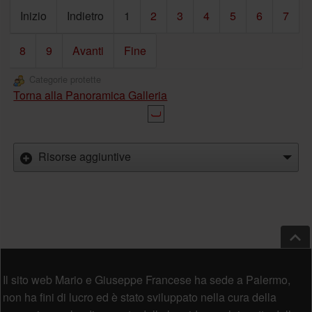
Inizio
Indietro
1
2
3
4
5
6
7
8
9
Avanti
Fine
Categorie protette
Torna alla Panoramica Galleria
Risorse aggiuntive
Salt
Piè di pagina
Il sito web Mario e Giuseppe Francese ha sede a Palermo,
non ha fini di lucro ed è stato sviluppato nella cura della