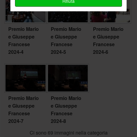
Rifiuta
Premio Mario
Premio Mario
Premio Mario
e Giuseppe
e Giuseppe
e Giuseppe
Francese
Francese
Francese
2024-4
2024-5
2024-6
Premio Mario
Premio Mario
e Giuseppe
e Giuseppe
Francese
Francese
2024-7
2024-8
Ci sono 69 immagini nella categoria