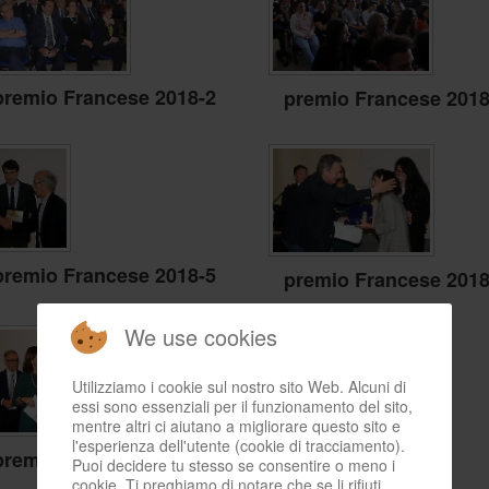
premio Francese 2018-2
premio Francese 2018
premio Francese 2018-5
premio Francese 2018
We use cookies
Utilizziamo i cookie sul nostro sito Web. Alcuni di
essi sono essenziali per il funzionamento del sito,
mentre altri ci aiutano a migliorare questo sito e
l'esperienza dell'utente (cookie di tracciamento).
premio Francese 2018-8
Puoi decidere tu stesso se consentire o meno i
cookie. Ti preghiamo di notare che se li rifiuti,