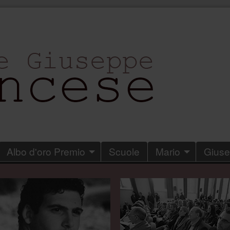
Albo d'oro Premio
Scuole
Mario
Gius
.
.