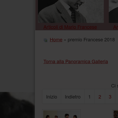
Articoli di Mario Francese
Ar
Home
» premio Francese 2018
Torna alla Panoramica Galleria
Ci 
Inizio
Indietro
1
2
3