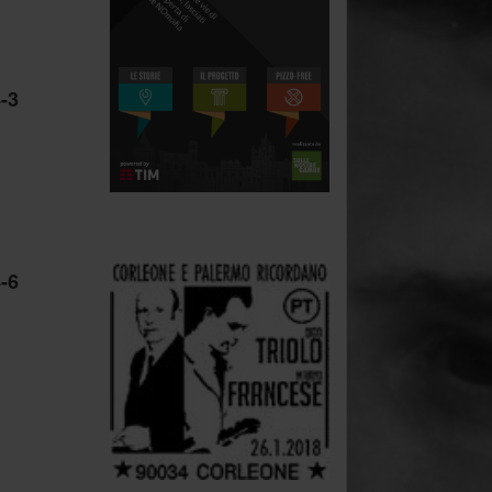
-3
.
-6