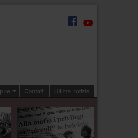
.
eppe
Contatti
Ultime notizie
.