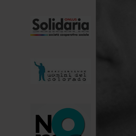
.
.
.