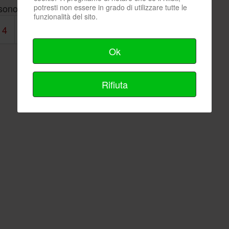
sono 56 immagini nella categoria
potresti non essere in grado di utilizzare tutte le
funzionalità del sito.
4
5
6
7
Avanti
Fine
Ok
Rifiuta