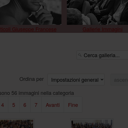
ticoli Giuseppe Francese
Gallerie Immagini
Ordina per
sono 56 immagini nella categoria
4
5
6
7
Avanti
Fine