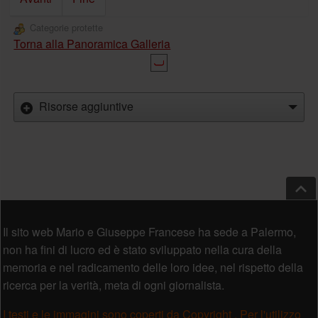
Categorie protette
Torna alla Panoramica Galleria
Risorse aggiuntive
Salt
Piè di pagina
Il sito web Mario e Giuseppe Francese ha sede a Palermo,
non ha fini di lucro ed è stato sviluppato nella cura della
memoria e nel radicamento delle loro idee, nel rispetto della
ricerca per la verità, meta di ogni giornalista.
I testi e le immagini sono coperti da Copyright . Per l'utilizzo