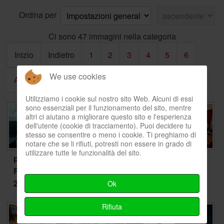
Ordina per
Ci sono 47 immagini nella categoria
Inizio
Indietro
1
2
3
4
5
6
We use cookies
Avanti
Fine
Utilizziamo i cookie sul nostro sito Web. Alcuni di essi
sono essenziali per il funzionamento del sito, mentre
altri ci aiutano a migliorare questo sito e l'esperienza
dell'utente (cookie di tracciamento). Puoi decidere tu
stesso se consentire o meno i cookie. Ti preghiamo di
notare che se li rifiuti, potresti non essere in grado di
utilizzare tutte le funzionalità del sito.
premio
premio
premio
Francese
Francese
Francese
2017-1
2017-2
2017-3
Ok
Rifiuta